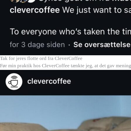
Tak for jeres flotte ord fra CleverCoffee
Før min praktik hos CleverCoffee tænkte jeg, at det gav mening 