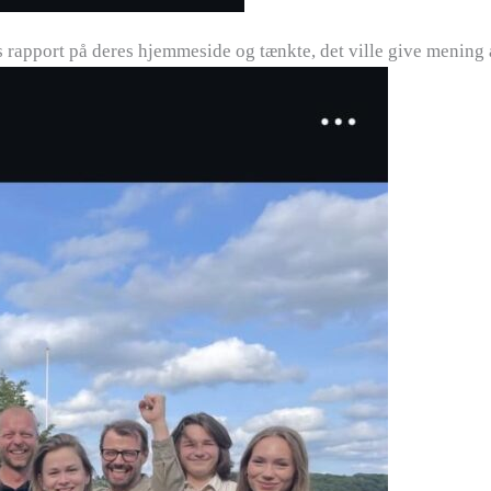
rapport på deres hjemmeside og tænkte, det ville give mening a