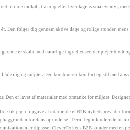
t til dine indkøb, træning eller hverdagens små eventyr, mens
 ét. Den følger dig gennem aktive dage og rolige stunder, mens
creme er skabt med naturlige ingredienser, der plejer blødt og
 både dig og miljøet. Den kombinerer komfort og stil med ansva
r. Den er lavet af materialer med omtanke for miljøet. Designet t
fee fik jeg til opgave at udarbejde et B2B-nyhedsbrev, der fo
g baggrunden for dens oprindelse i Peru. Jeg inkluderede histo
unikationen er tilpasset CleverCoffees B2B-kunder med en pers