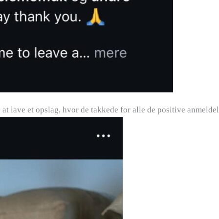
at lave et opslag, hvor de takkede for alle de positive anmeldel