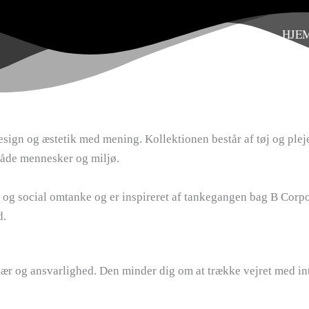
HJE
sign og æstetik med mening. Kollektionen består af tøj og pleje
både mennesker og miljø.
og social omtanke og er inspireret af tankegangen bag B Corpor
d.
vær og ansvarlighed. Den minder dig om at trække vejret med in