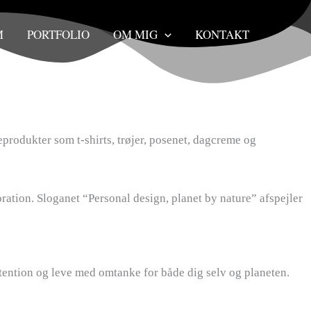
M
PORTFOLIO
OM MIG
KONTAKT
produkter som t-shirts, trøjer, posenet, dagcreme og
ation. Sloganet “Personal design, planet by nature” afspejler
tention og leve med omtanke for både dig selv og planeten.