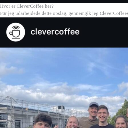
Hvor er CleverCoffee her?
Før jeg udarbejdede dette opslag, gennemgik jeg CleverCoffees 