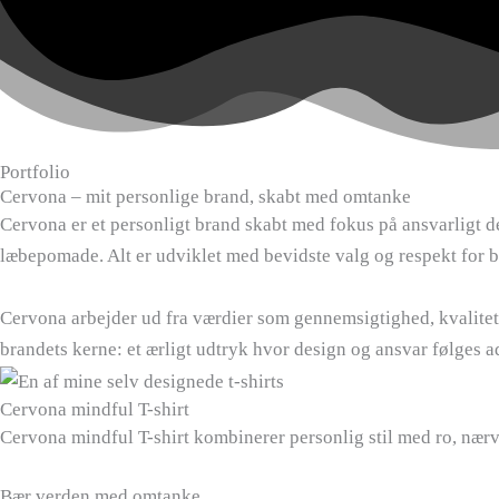
Skip
to
content
Portfolio
Cervona – mit personlige brand, skabt med omtanke
Cervona er et personligt brand skabt med fokus på ansvarligt de
læbepomade. Alt er udviklet med bevidste valg og respekt for 
Cervona arbejder ud fra værdier som gennemsigtighed, kvalitet 
brandets kerne: et ærligt udtryk hvor design og ansvar følges a
Cervona mindful T-shirt
Cervona mindful T-shirt kombinerer personlig stil med ro, nær
Bær verden med omtanke